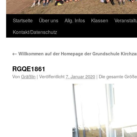
Zum
Startseite
Über uns
Allg. Infos
Klassen
Veranstal
Inhalt
Kontakt/Datenschutz
springen
←
Willkommen auf der Homepage der Grundschule Kirchza
RGQE1861
Von
Gräßlin
|
Veröffentlicht
7. Januar 2020
|
Die gesamte Größe