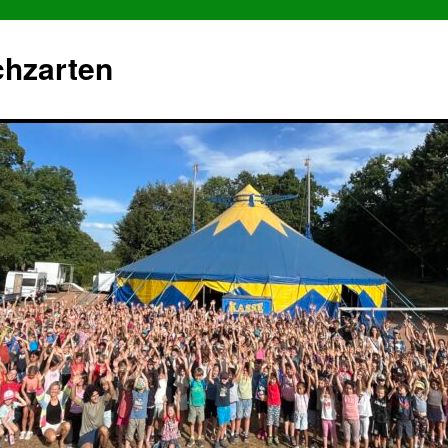
chzarten