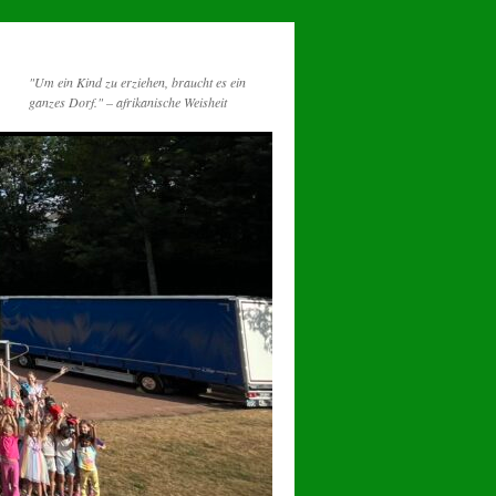
"Um ein Kind zu erziehen, braucht es ein
ganzes Dorf." – afrikanische Weisheit