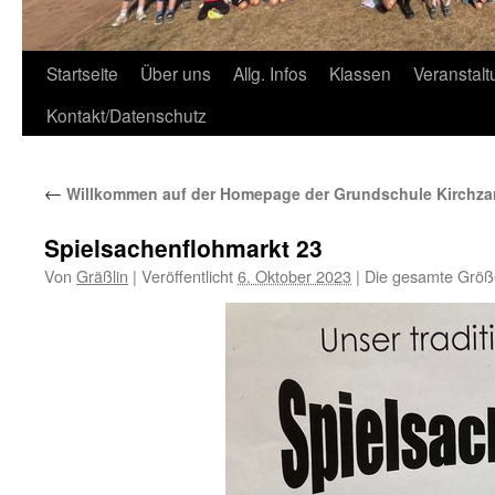
Zum
Startseite
Über uns
Allg. Infos
Klassen
Veranstal
Inhalt
Kontakt/Datenschutz
springen
←
Willkommen auf der Homepage der Grundschule Kirchza
Spielsachenflohmarkt 23
Von
Gräßlin
|
Veröffentlicht
6. Oktober 2023
|
Die gesamte Größ