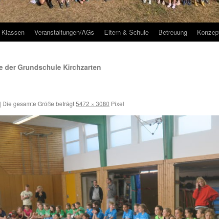
Klassen
Veranstaltungen/AGs
Eltern & Schule
Betreuung
Konzep
 der Grundschule Kirchzarten
|
Die gesamte Größe beträgt
5472 × 3080
Pixel