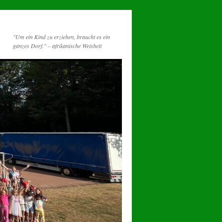
"Um ein Kind zu erziehen, braucht es ein
ganzes Dorf." – afrikanische Weisheit