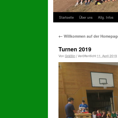
Startseite
Über uns
Allg. Infos
Zum
Inhalt
←
Willkommen auf der Homepage
springen
Turnen 2019
Von
Gräßlin
|
Veröffentlicht
11. April 2019