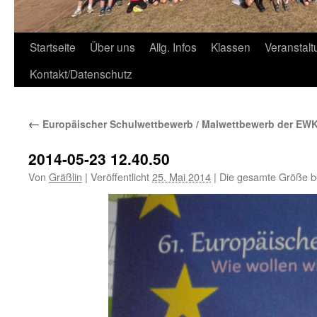
Zum
Startseite
Über uns
Allg. Infos
Klassen
Veranstal
Inhalt
Kontakt/Datenschutz
springen
←
Europäischer Schulwettbewerb / Malwettbewerb der EW
2014-05-23 12.40.50
Von
Gräßlin
|
Veröffentlicht
25. Mai 2014
|
Die gesamte Größe b