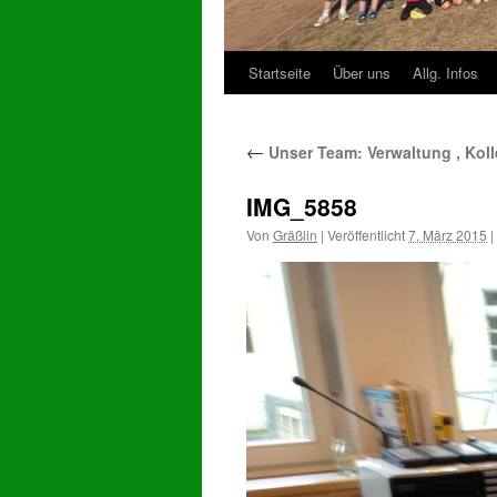
Startseite
Über uns
Allg. Infos
Zum
Inhalt
←
Unser Team: Verwaltung , Koll
springen
IMG_5858
Von
Gräßlin
|
Veröffentlicht
7. März 2015
|