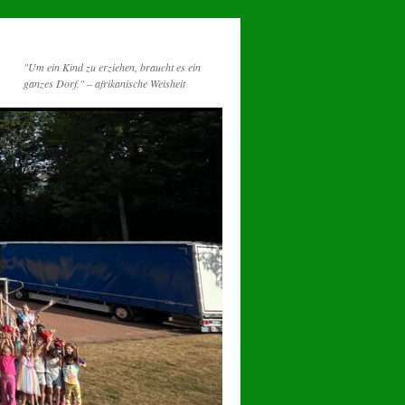
"Um ein Kind zu erziehen, braucht es ein
ganzes Dorf." – afrikanische Weisheit