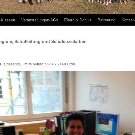
Klassen
Veranstaltungen/AGs
Eltern & Schule
Betreuung
Konzep
egium, Schulleitung und Schulsozialarbeit
Die gesamte Größe beträgt
3264 × 2448
Pixel