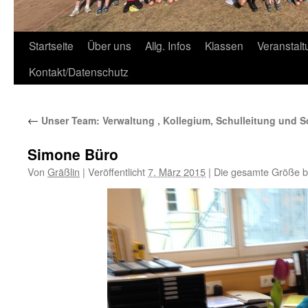
Zum
Startseite
Über uns
Allg. Infos
Klassen
Veranstal
Inhalt
Kontakt/Datenschutz
springen
←
Unser Team: Verwaltung , Kollegium, Schulleitung und Sc
Simone Büro
Von
Gräßlin
|
Veröffentlicht
7. März 2015
|
Die gesamte Größe b