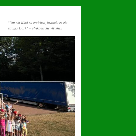
"Um ein Kind zu erziehen, braucht es ein
ganzes Dorf." – afrikanische Weisheit