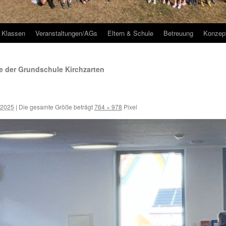
Klassen
Veranstaltungen/AGs
Eltern & Schule
Betreuung
Konzep
 der Grundschule Kirchzarten
 2025
|
Die gesamte Größe beträgt
764 × 978
Pixel