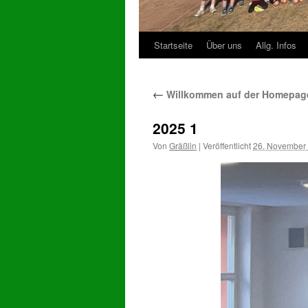
Startseite
Über uns
Allg. Infos
Zum
Inhalt
←
Willkommen auf der Homepage
springen
2025 1
Von
Gräßlin
|
Veröffentlicht
26. November