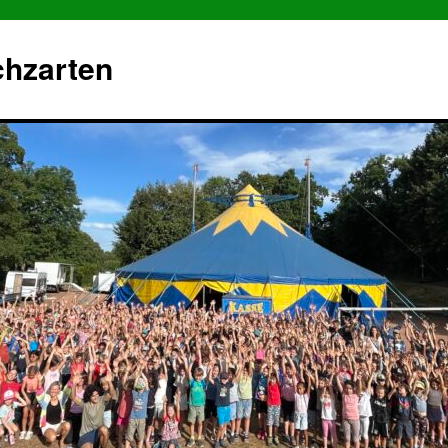
chzarten